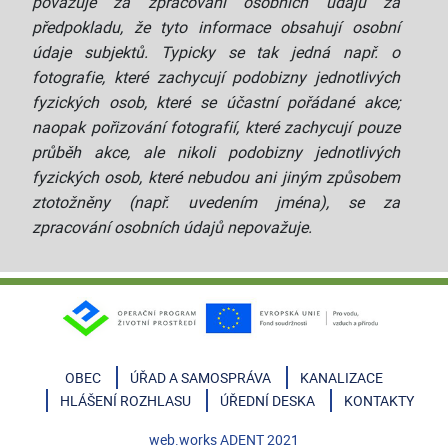
považuje za zpracování osobních údajů za
předpokladu, že tyto informace obsahují osobní
údaje subjektů. Typicky se tak jedná např. o
fotografie, které zachycují podobizny jednotlivých
fyzických osob, které se účastní pořádané akce;
naopak pořizování fotografií, které zachycují pouze
průběh akce, ale nikoli podobizny jednotlivých
fyzických osob, které nebudou ani jiným způsobem
ztotožněny (např. uvedením jména), se za
zpracování osobních údajů nepovažuje.
OBEC
ÚŘAD A SAMOSPRÁVA
KANALIZACE
HLÁŠENÍ ROZHLASU
ÚŘEDNÍ DESKA
KONTAKTY
web.works
ADENT
2021