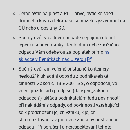
Černé pytle na plast a PET lahve, pytle ke sběru
drobného kovu a tetrapaku si můžete vyzvednout na
OÚ nebo u obsluhy SD.
Sběrný dvůr v žádném případě nepřijímá eternit,
lepenku a pneumatiky! Tento druh nebezpečného
odpadu Vám odeberou za poplatek přímo
na
skládce v Benátkách nad Jizerou
.
Sběrný dvůr ani veřejně přístupné kontejnery
neslouží k ukládání odpadu z podnikatelské
činnosti. Zákon č. 185/2001 Sb., o odpadech, ve
znění pozdějších předpisů (dále jen „zákon o
odpadech“) ukládá podnikatelům řadu povinností
při nakládání s odpady, od povinností vztahujících
se k předcházení jejich vzniku, k jejich
shromažďování až po různé způsoby odstranění
odpadu. Při porušení a nerespektování tohoto