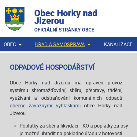
Obec Horky nad
Jizerou
OFICIÁLNÍ STRÁNKY OBCE
OBEC
ÚŘAD A SAMOSPRÁVA
KANALIZACE
ODPADOVÉ HOSPODÁŘSTVÍ
Obec Horky nad Jizerou má upraven provoz
systému shromažďování, sběru, přepravy, třídění,
využívání a odstraňování komunálních odpadů
obecně závaznými vyhláškami
obce Horky nad
Jizerou
Poplatky za sběr a likvidaci TKO a poplatky za psy
je možné uhradit na pokladně úřadu v hotovosti.