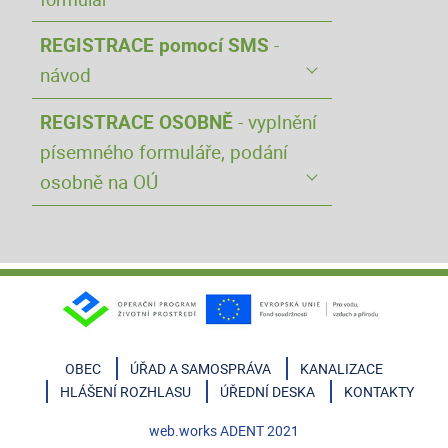
REGISTRACE pomocí SMS
-
návod
REGISTRACE OSOBNĚ
- vyplnění
písemného formuláře, podání
osobně na OÚ
OBEC
ÚŘAD A SAMOSPRÁVA
KANALIZACE
HLÁŠENÍ ROZHLASU
ÚŘEDNÍ DESKA
KONTAKTY
web.works
ADENT
2021