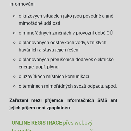
informováni
o krizových situacích jako jsou povodně a jiné
mimořádné události
o mimořádných změnách v provozní době OÚ
o plánovaných odstávkách vody, vzniklých
haváriích a stavu jejich řešení
o plánovaných přerušeních dodávek elektrické
energie, popř. plynu
o uzavírkách místních komunikací
o termínech mimořádných svozů odpadu, apod.
Zařazení mezi příjemce informačních SMS ani
jejich příjem není zpoplatněn.
ONLINE REGISTRACE
přes webový
formulář