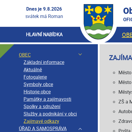
Ob
Dnes je 9.8.2026
svátek má Roman
OFI
OB
HLAVNÍ NABÍDKA
OBEC
ZAJÍMA
Základní informace
Aktuálně
Město 
Fotogalerie
Město 
Symboly obce
Historie obce
Městys
Památky a zajímavosti
ZŠ a 
Spolky a sdružení
Autobu
Služby a podnikání v obci
Zajímavé odkazy
Zdravo
ÚŘAD A SAMOSPRÁVA
Pošta