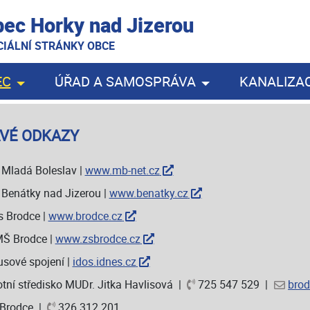
ec Horky nad Jizerou
CIÁLNÍ STRÁNKY OBCE
EC
ÚŘAD A SAMOSPRÁVA
KANALIZA
VÉ ODKAZY
Mladá Boleslav |
www.mb-net.cz
Benátky nad Jizerou |
www.benatky.cz
 Brodce |
www.brodce.cz
MŠ Brodce |
www.zsbrodce.cz
sové spojení |
idos.idnes.cz
tní středisko MUDr. Jitka Havlisová |
725 547 529 |
bro
 Brodce |
326 312 201